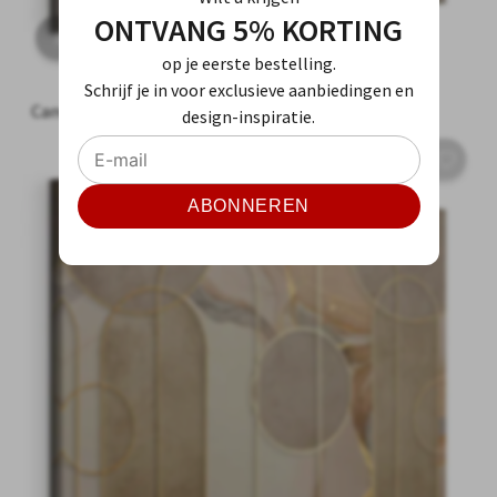
ONTVANG 5% KORTING
38.33
€
23.00
€
op je eerste bestelling.
Schrijf je in voor exclusieve aanbiedingen en
Canvas Schilderijen Groep kleurrijke bladeren
design-inspiratie.
2.9k
ABONNEREN