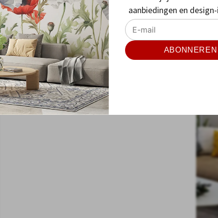
aanbiedingen en design-i
ABONNEREN