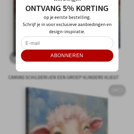
ONTVANG 5% KORTING
op je eerste bestelling.
Schrijf je in voor exclusieve aanbiedingen en
design-inspiratie.
ABONNEREN
38.33
€
23.00
€
CANVAS SCHILDERIJEN EEN GROEP VLINDERS VLIEGT
290