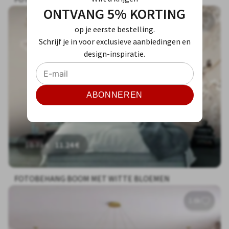
ONTVANG 5% KORTING
1.4k
op je eerste bestelling.
Schrijf je in voor exclusieve aanbiedingen en
design-inspiratie.
ABONNEREN
18.73
€
11.24
€
FOTOBEHANG BOOM MET WITTE BLOEMEN
1.6k