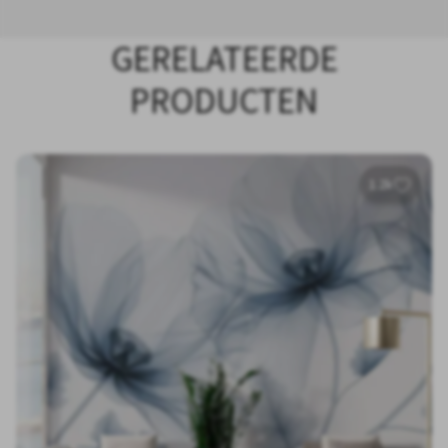
GERELATEERDE
PRODUCTEN
1.2k