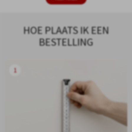
HOE PLAATS IK EEN
BESTELLING
1