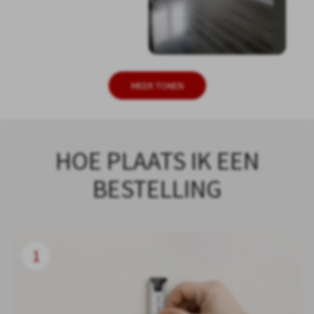
MEER TONEN
HOE PLAATS IK EEN
BESTELLING
1