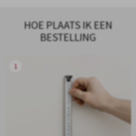
HOE PLAATS IK EEN
BESTELLING
1